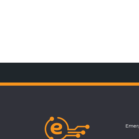
Emerg