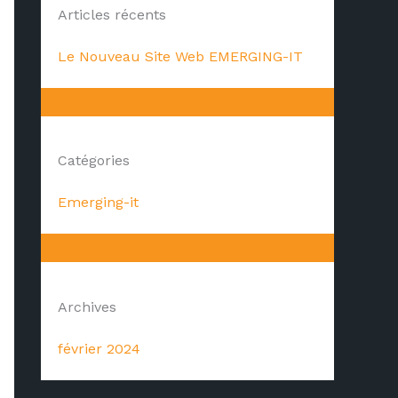
Articles récents
Le Nouveau Site Web EMERGING-IT
Catégories
Emerging-it
Archives
février 2024