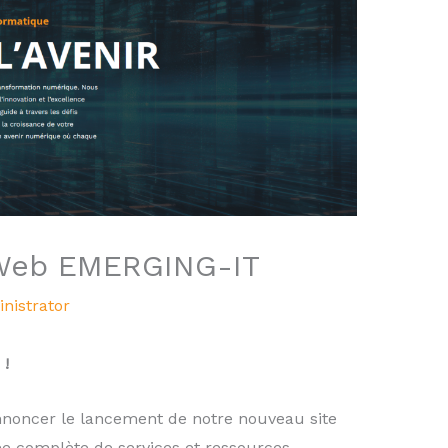
 Web EMERGING-IT
nistrator
 !
oncer le lancement de notre nouveau site
e complète de services et ressources