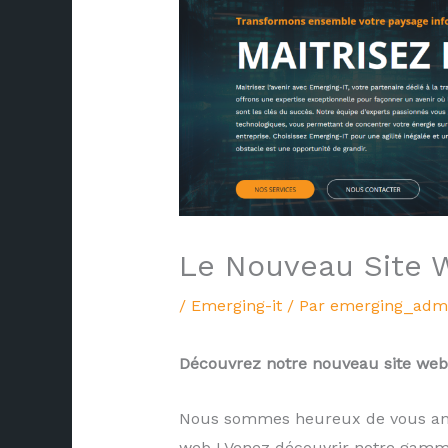
Le Nouveau Site
/
Emerging-it
/ Par
emerging_admi
Découvrez notre nouveau site web
Nous sommes heureux de vous ann
web ! Venez découvrir notre gamm